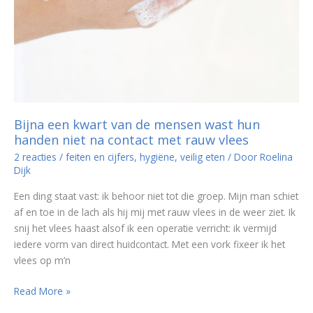
Bijna een kwart van de mensen wast hun
handen niet na contact met rauw vlees
2 reacties
/
feiten en cijfers
,
hygiëne
,
veilig eten
/ Door
Roelina
Dijk
Een ding staat vast: ik behoor niet tot die groep. Mijn man schiet
af en toe in de lach als hij mij met rauw vlees in de weer ziet. Ik
snij het vlees haast alsof ik een operatie verricht: ik vermijd
iedere vorm van direct huidcontact. Met een vork fixeer ik het
vlees op m’n
Bijna
Read More »
een