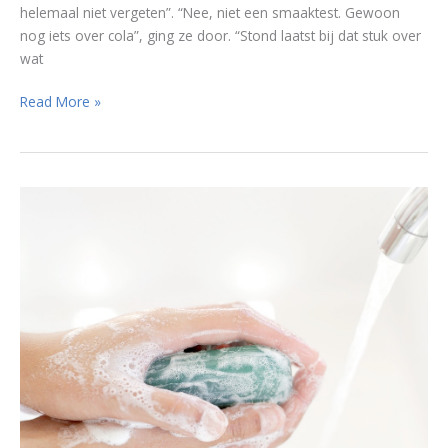
helemaal niet vergeten”. “Nee, niet een smaaktest. Gewoon
nog iets over cola”, ging ze door. “Stond laatst bij dat stuk over
wat
Cola
Read More »
als
marinade
voor
malser
vlees