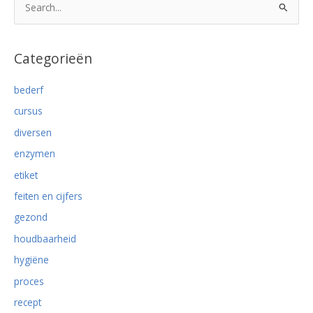
over
o
vlees
e
…
k
Categorieën
n
bederf
a
cursus
a
r
diversen
:
enzymen
etiket
feiten en cijfers
gezond
houdbaarheid
hygiëne
proces
recept