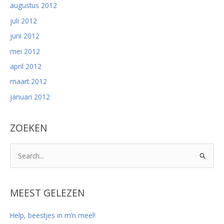
augustus 2012
juli 2012
juni 2012
mei 2012
april 2012
maart 2012
januari 2012
ZOEKEN
Z
o
e
k
MEEST GELEZEN
n
Help, beestjes in m’n meel!
a