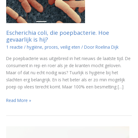
Escherichia coli, die poepbacterie. Hoe
gevaarlijk is hij?
1 reactie
/
hygiëne
,
proces
,
veilig eten
/ Door
Roelina Dijk
De poepbacterie was uitgebreid in het nieuws de laatste tijd. De
consument in rep en roer als je de kranten mocht geloven.
Maar of dat nu echt nodig was? Tuurlijk is hygiëne bij het
slachten erg belangrijk. En is het beter als er zo min mogelijk
poep op vlees terecht komt. Maar 100% een besmetting […]
Escherichia
Read More »
coli,
die
poepbacterie.
Hoe
gevaarlijk