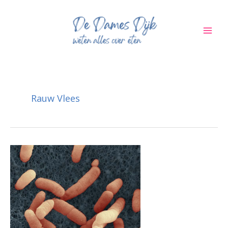
Ga
naar
de
inhoud
Rauw Vlees