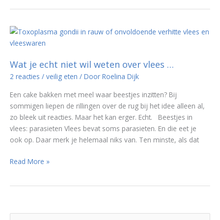
kwart
van
de
mensen
wast
hun
Wat je echt niet wil weten over vlees …
handen
2 reacties
/
veilig eten
/ Door
Roelina Dijk
niet
Een cake bakken met meel waar beestjes inzitten? Bij
na
sommigen liepen de rillingen over de rug bij het idee alleen al,
contact
zo bleek uit reacties. Maar het kan erger. Echt. Beestjes in
met
vlees: parasieten Vlees bevat soms parasieten. En die eet je
rauw
ook op. Daar merk je helemaal niks van. Ten minste, als dat
vlees
Wat
Read More »
je
echt
niet
wil
weten
Z