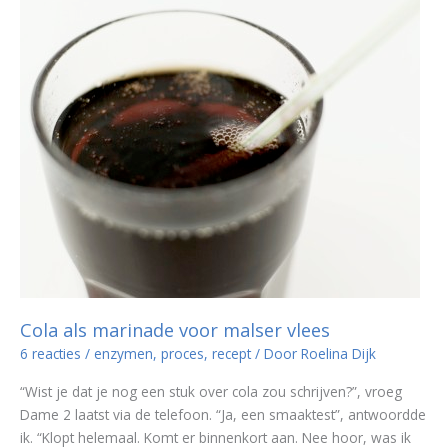
is
hij?
Cola als marinade voor malser vlees
6 reacties
/
enzymen
,
proces
,
recept
/ Door
Roelina Dijk
“Wist je dat je nog een stuk over cola zou schrijven?”, vroeg
Dame 2 laatst via de telefoon. “Ja, een smaaktest”, antwoordde
ik. “Klopt helemaal. Komt er binnenkort aan. Nee hoor, was ik