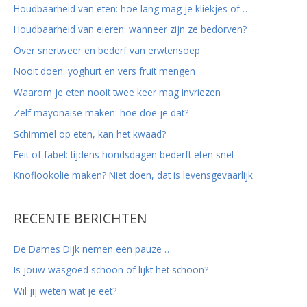
Houdbaarheid van eten: hoe lang mag je kliekjes of…
a
r
Houdbaarheid van eieren: wanneer zijn ze bedorven?
:
Over snertweer en bederf van erwtensoep
Nooit doen: yoghurt en vers fruit mengen
Waarom je eten nooit twee keer mag invriezen
Zelf mayonaise maken: hoe doe je dat?
Schimmel op eten, kan het kwaad?
Feit of fabel: tijdens hondsdagen bederft eten snel
Knoflookolie maken? Niet doen, dat is levensgevaarlijk
RECENTE BERICHTEN
De Dames Dijk nemen een pauze …
Is jouw wasgoed schoon of lijkt het schoon?
Wil jij weten wat je eet?