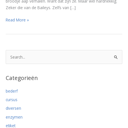
broodje aap verhalen. Want dat zijn ze. Maar wel hardnekkig.
Zeker die van de Baileys. Zelfs van […]
Let
Read More »
op
levensgevaarlijk:
drink
nooit
sinaasappelsap
Z
na
o
melk!
e
k
Categorieën
n
bederf
a
cursus
a
r
diversen
:
enzymen
etiket