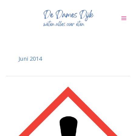
Ga
naar
de
inhoud
Juni 2014