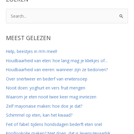
Z
o
e
k
MEEST GELEZEN
n
Help, beestjes in m’n meel!
a
Houdbaarheid van eten: hoe lang mag je kliekjes of…
a
r
Houdbaarheid van eieren: wanneer zijn ze bedorven?
:
Over snertweer en bederf van erwtensoep
Nooit doen: yoghurt en vers fruit mengen
Waarom je eten nooit twee keer mag invriezen
Zelf mayonaise maken: hoe doe je dat?
Schimmel op eten, kan het kwaad?
Feit of fabel: tijdens hondsdagen bederft eten snel
Knoflookolie maken? Niet doen, dat is levensgevaarlijk