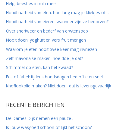
Help, beestjes in m’n meel!
a
Houdbaarheid van eten: hoe lang mag je kliekjes of…
a
r
Houdbaarheid van eieren: wanneer zijn ze bedorven?
:
Over snertweer en bederf van erwtensoep
Nooit doen: yoghurt en vers fruit mengen
Waarom je eten nooit twee keer mag invriezen
Zelf mayonaise maken: hoe doe je dat?
Schimmel op eten, kan het kwaad?
Feit of fabel: tijdens hondsdagen bederft eten snel
Knoflookolie maken? Niet doen, dat is levensgevaarlijk
RECENTE BERICHTEN
De Dames Dijk nemen een pauze …
Is jouw wasgoed schoon of lijkt het schoon?