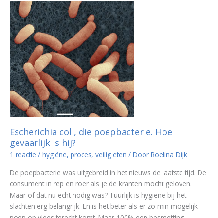
veilig
of
niet?
Escherichia coli, die poepbacterie. Hoe
gevaarlijk is hij?
1 reactie
/
hygiëne
,
proces
,
veilig eten
/ Door
Roelina Dijk
De poepbacterie was uitgebreid in het nieuws de laatste tijd. De
consument in rep en roer als je de kranten mocht geloven.
Maar of dat nu echt nodig was? Tuurlijk is hygiëne bij het
slachten erg belangrijk. En is het beter als er zo min mogelijk
poep op vlees terecht komt. Maar 100% een besmetting