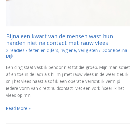
Bijna een kwart van de mensen wast hun
handen niet na contact met rauw vlees
2 reacties
/
feiten en cijfers
,
hygiëne
,
veilig eten
/ Door
Roelina
Dijk
Een ding staat vast: ik behoor niet tot die groep. Mijn man schiet
af en toe in de lach als hij mij met rauw vlees in de weer ziet. Ik
snij het vlees haast alsof ik een operatie verricht: ik vermijd
iedere vorm van direct huidcontact. Met een vork fixeer ik het
vlees op m’n
Bijna
Read More »
een
kwart
van
de