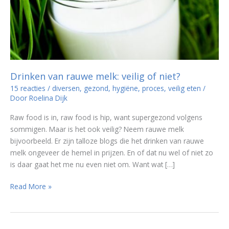
Drinken van rauwe melk: veilig of niet?
15 reacties
/
diversen
,
gezond
,
hygiëne
,
proces
,
veilig eten
/
Door
Roelina Dijk
Raw food is in, raw food is hip, want supergezond volgens
sommigen. Maar is het ook veilig? Neem rauwe melk
bijvoorbeeld. Er zijn talloze blogs die het drinken van rauwe
melk ongeveer de hemel in prijzen. En of dat nu wel of niet zo
is daar gaat het me nu even niet om. Want wat […]
Drinken
Read More »
van
rauwe
melk: