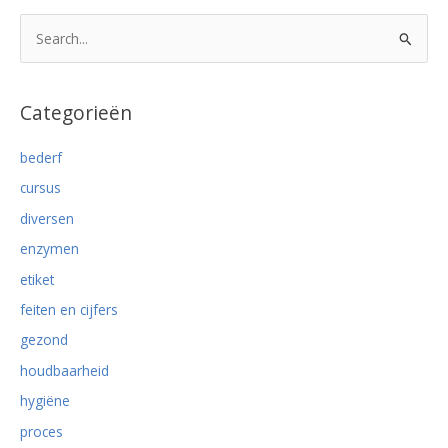
mensen
Z
wast
o
hun
e
handen
k
Categorieën
niet
n
na
bederf
contact
a
met
cursus
a
rauw
r
diversen
vlees
:
enzymen
etiket
feiten en cijfers
gezond
houdbaarheid
hygiëne
proces