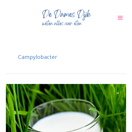
Ga
naar
de
inhoud
Campylobacter