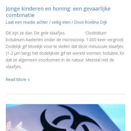
Jonge kinderen en honing: een gevaarlijke
combinatie
Laat een reactie achter
/
veilig eten
/ Door
Roelina Dijk
Dit zijn ze dan. De gele staafjes. Clostridium
botulinum-bacteriën onder de microscoop. 1.000 keer vergroot.
Dodelijk gif Moeilijk voor te stellen dat deze minuscule staafjes
(1-2 µm lang) het dodelijkste gif ter wereld vormen: botuline. En
dat ze algemeen voorkomen in de natuur. Meestal niet de
staafjes.
Jonge
Read More »
kinderen
en
honing:
een
gevaarlijke
combinatie