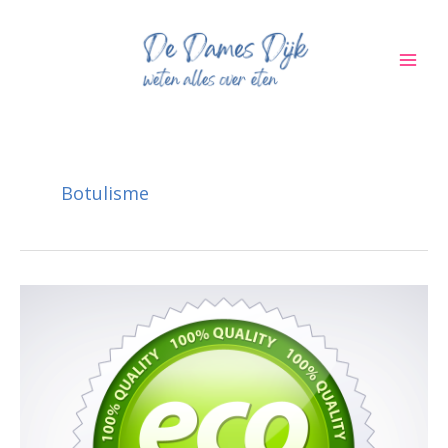
Ga
naar
de
inhoud
Botulisme