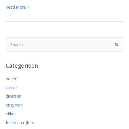
Botox
Read More »
of
botuline:
dodelijk
gif
of
Z
onschuldige
o
rimpelvervager?
e
k
Categorieën
n
bederf
a
cursus
a
r
diversen
:
enzymen
etiket
feiten en cijfers