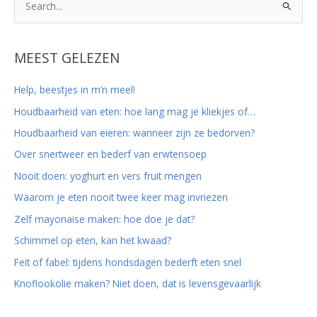
o
e
k
MEEST GELEZEN
n
Help, beestjes in m’n meel!
a
Houdbaarheid van eten: hoe lang mag je kliekjes of…
a
r
Houdbaarheid van eieren: wanneer zijn ze bedorven?
:
Over snertweer en bederf van erwtensoep
Nooit doen: yoghurt en vers fruit mengen
Waarom je eten nooit twee keer mag invriezen
Zelf mayonaise maken: hoe doe je dat?
Schimmel op eten, kan het kwaad?
Feit of fabel: tijdens hondsdagen bederft eten snel
Knoflookolie maken? Niet doen, dat is levensgevaarlijk