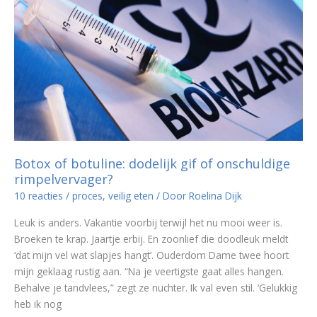
Botox of botuline: dodelijk gif of onschuldige
rimpelvervager?
10 reacties
/
proces
,
veilig eten
/ Door
Roelina Dijk
Leuk is anders. Vakantie voorbij terwijl het nu mooi weer is.
Broeken te krap. Jaartje erbij. En zoonlief die doodleuk meldt
‘dat mijn vel wat slapjes hangt’. Ouderdom Dame twee hoort
mijn geklaag rustig aan. “Na je veertigste gaat alles hangen.
Behalve je tandvlees,” zegt ze nuchter. Ik val even stil. ‘Gelukkig
heb ik nog