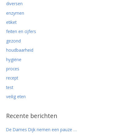
r
diversen
:
enzymen
etiket
feiten en cijfers
gezond
houdbaarheid
hygiëne
proces
recept
test
veilig eten
Recente berichten
De Dames Dijk nemen een pauze …