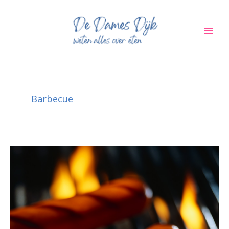
Ga
naar
de
inhoud
Barbecue