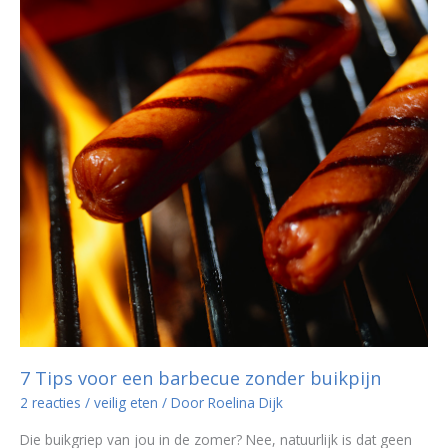
7 Tips voor een barbecue zonder buikpijn
2 reacties
/
veilig eten
/ Door
Roelina Dijk
Die buikgriep van jou in de zomer? Nee, natuurlijk is dat geen