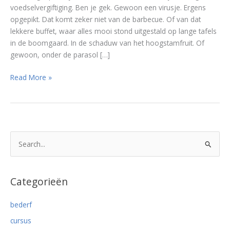
voedselvergiftiging. Ben je gek. Gewoon een virusje. Ergens
opgepikt. Dat komt zeker niet van de barbecue. Of van dat
lekkere buffet, waar alles mooi stond uitgestald op lange tafels
in de boomgaard. In de schaduw van het hoogstamfruit. Of
gewoon, onder de parasol […]
7
Read More »
Tips
voor
een
barbecue
zonder
Z
buikpijn
o
e
k
Categorieën
n
bederf
a
cursus
a