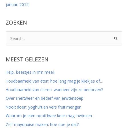
januari 2012
ZOEKEN
Z
o
e
k
MEEST GELEZEN
n
Help, beestjes in m’n meel!
a
Houdbaarheid van eten: hoe lang mag je kliekjes of…
a
r
Houdbaarheid van eieren: wanneer zijn ze bedorven?
:
Over snertweer en bederf van erwtensoep
Nooit doen: yoghurt en vers fruit mengen
Waarom je eten nooit twee keer mag invriezen
Zelf mayonaise maken: hoe doe je dat?