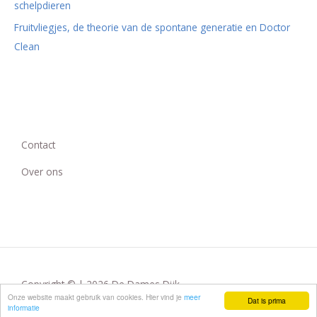
schelpdieren
Fruitvliegjes, de theorie van de spontane generatie en Doctor
Clean
Contact
Over ons
Copyright © | 2026 De Dames Dijk
Onze website maakt gebruik van cookies. Hier vind je
meer
Dat is prima
informatie