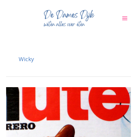
Ga
naar
de
inhoud
Wicky