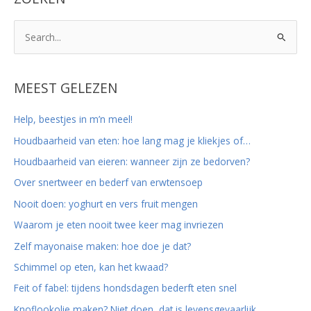
Z
o
e
k
MEEST GELEZEN
n
Help, beestjes in m’n meel!
a
Houdbaarheid van eten: hoe lang mag je kliekjes of…
a
r
Houdbaarheid van eieren: wanneer zijn ze bedorven?
:
Over snertweer en bederf van erwtensoep
Nooit doen: yoghurt en vers fruit mengen
Waarom je eten nooit twee keer mag invriezen
Zelf mayonaise maken: hoe doe je dat?
Schimmel op eten, kan het kwaad?
Feit of fabel: tijdens hondsdagen bederft eten snel
Knoflookolie maken? Niet doen, dat is levensgevaarlijk