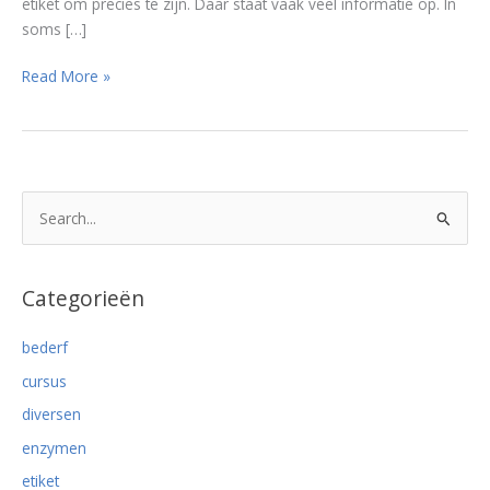
etiket om precies te zijn. Daar staat vaak veel informatie op. In
soms […]
Het
Read More »
etiket
een
bron
van
informatie,
Z
vooral
o
de
e
ingrediëntenlijst
k
Categorieën
n
bederf
a
cursus
a
r
diversen
:
enzymen
etiket