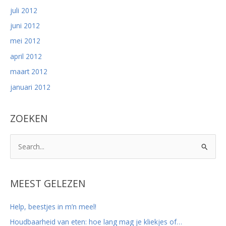
juli 2012
juni 2012
mei 2012
april 2012
maart 2012
januari 2012
ZOEKEN
Z
o
e
k
MEEST GELEZEN
n
Help, beestjes in m’n meel!
a
Houdbaarheid van eten: hoe lang mag je kliekjes of…
a