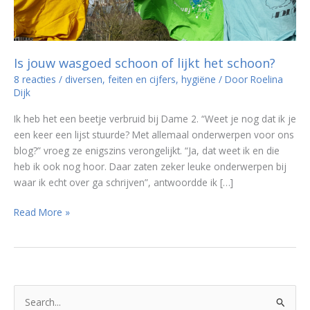
Is jouw wasgoed schoon of lijkt het schoon?
8 reacties
/
diversen
,
feiten en cijfers
,
hygiëne
/ Door
Roelina
Dijk
Ik heb het een beetje verbruid bij Dame 2. “Weet je nog dat ik je
een keer een lijst stuurde? Met allemaal onderwerpen voor ons
blog?” vroeg ze enigszins verongelijkt. “Ja, dat weet ik en die
heb ik ook nog hoor. Daar zaten zeker leuke onderwerpen bij
waar ik echt over ga schrijven”, antwoordde ik […]
Is
Read More »
jouw
wasgoed
schoon
of
lijkt
Z
het