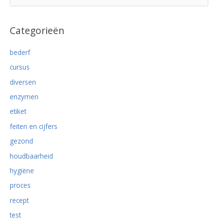
o
schoon?
e
k
Categorieën
n
bederf
a
cursus
a
r
diversen
:
enzymen
etiket
feiten en cijfers
gezond
houdbaarheid
hygiëne
proces
recept
test