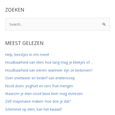
ZOEKEN
Z
o
e
k
MEEST GELEZEN
n
Help, beestjes in m’n meel!
a
Houdbaarheid van eten: hoe lang mag je kliekjes of…
a
r
Houdbaarheid van eieren: wanneer zijn ze bedorven?
:
Over snertweer en bederf van erwtensoep
Nooit doen: yoghurt en vers fruit mengen
Waarom je eten nooit twee keer mag invriezen
Zelf mayonaise maken: hoe doe je dat?
Schimmel op eten, kan het kwaad?