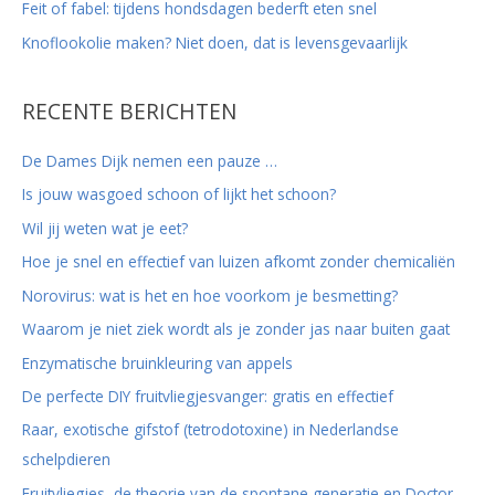
Feit of fabel: tijdens hondsdagen bederft eten snel
Knoflookolie maken? Niet doen, dat is levensgevaarlijk
RECENTE BERICHTEN
De Dames Dijk nemen een pauze …
Is jouw wasgoed schoon of lijkt het schoon?
Wil jij weten wat je eet?
Hoe je snel en effectief van luizen afkomt zonder chemicaliën
Norovirus: wat is het en hoe voorkom je besmetting?
Waarom je niet ziek wordt als je zonder jas naar buiten gaat
Enzymatische bruinkleuring van appels
De perfecte DIY fruitvliegjesvanger: gratis en effectief
Raar, exotische gifstof (tetrodotoxine) in Nederlandse
schelpdieren
Fruitvliegjes, de theorie van de spontane generatie en Doctor