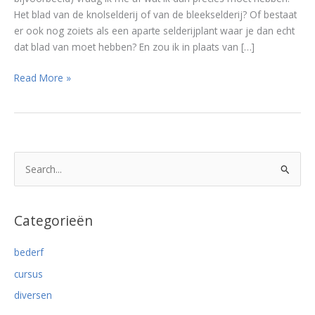
Het blad van de knolselderij of van de bleekselderij? Of bestaat
er ook nog zoiets als een aparte selderijplant waar je dan echt
dat blad van moet hebben? En zou ik in plaats van […]
Selderijblad:
Read More »
blad
van
bleekselderij
of
knolselderij?
Z
o
e
k
Categorieën
n
bederf
a
cursus
a
r
diversen
: