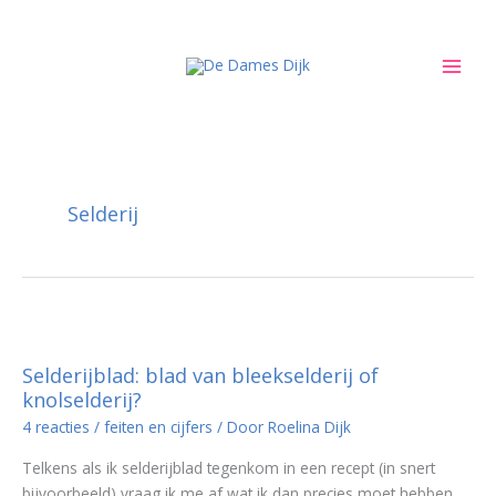
Ga
naar
de
inhoud
Selderij
Selderijblad: blad van bleekselderij of
knolselderij?
4 reacties
/
feiten en cijfers
/ Door
Roelina Dijk
Telkens als ik selderijblad tegenkom in een recept (in snert
bijvoorbeeld) vraag ik me af wat ik dan precies moet hebben.