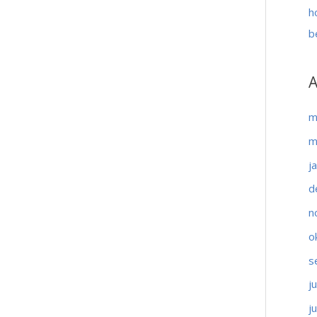
h
b
A
m
m
j
d
n
o
s
j
j