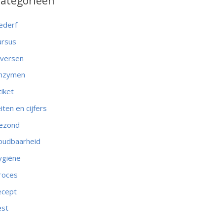
ategorieën
ederf
ursus
iversen
nzymen
tiket
eiten en cijfers
ezond
oudbaarheid
ygiëne
roces
ecept
est