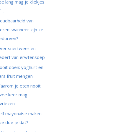
oe lang mag je kliekjes
f…
oudbaarheid van
ieren: wanneer zijn ze
edorven?
ver snertweer en
ederf van erwtensoep
ooit doen: yoghurt en
ers fruit mengen
aarom je eten nooit
wee keer mag
nvriezen
elf mayonaise maken:
oe doe je dat?