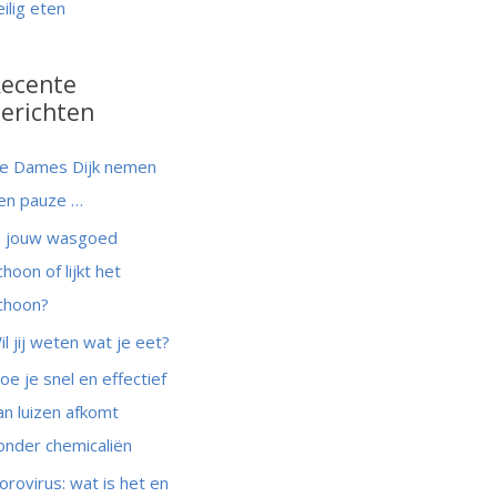
eilig eten
ecente
erichten
e Dames Dijk nemen
en pauze …
s jouw wasgoed
choon of lijkt het
choon?
il jij weten wat je eet?
oe je snel en effectief
an luizen afkomt
onder chemicaliën
orovirus: wat is het en