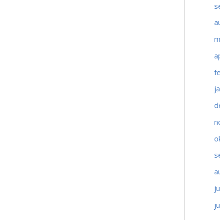
s
a
m
a
f
j
d
n
o
s
a
j
j