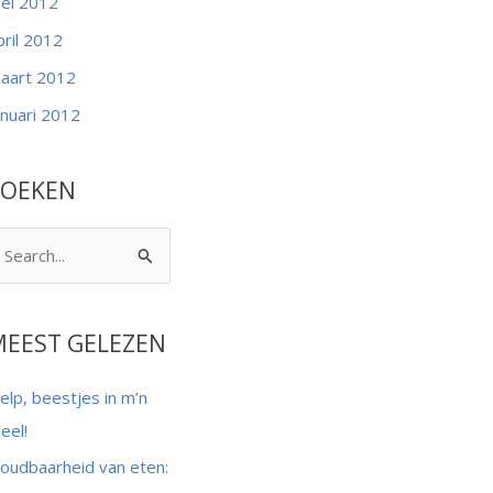
ei 2012
pril 2012
aart 2012
anuari 2012
ZOEKEN
MEEST GELEZEN
elp, beestjes in m’n
eel!
oudbaarheid van eten: