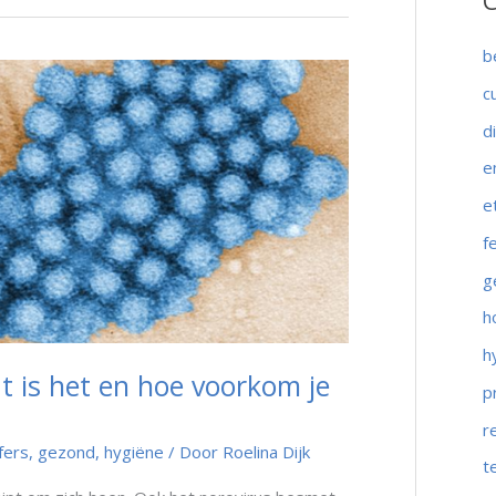
C
k
n
b
a
c
a
d
r
:
e
e
f
g
h
h
t is het en hoe voorkom je
p
r
jfers
,
gezond
,
hygiëne
/ Door
Roelina Dijk
t