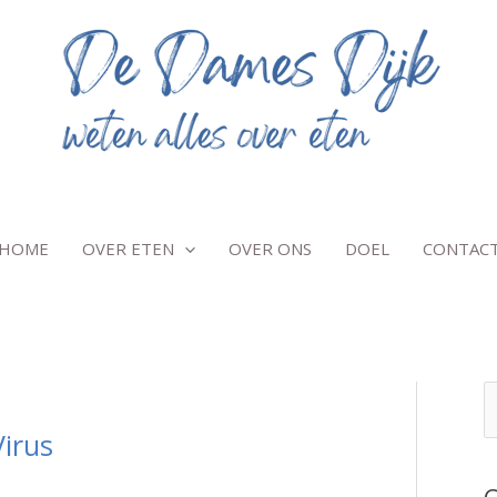
HOME
OVER ETEN
OVER ONS
DOEL
CONTAC
Z
o
irus
e