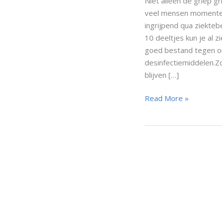
Niet alleen de griep g
veel mensen momenteel
ingrijpend qua ziekteb
10 deeltjes kun je al 
goed bestand tegen o
desinfectiemiddelen.Zo
blijven […]
Norovirus:
Read More »
wat
is
het
en
hoe
voorkom
je
besmetting?