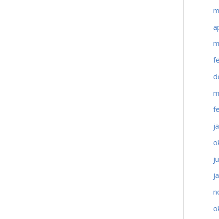
m
a
m
f
d
m
f
j
o
j
j
n
o