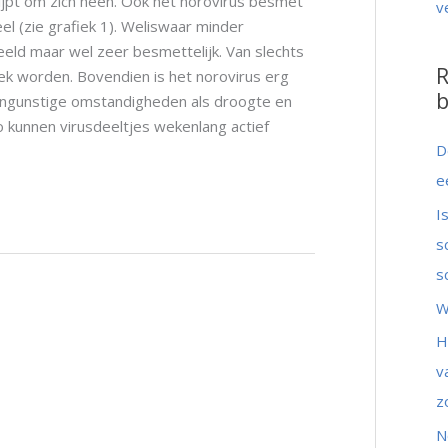
rijpt om zich heen. Ook het norovirus besmet
v
 (zie grafiek 1). Weliswaar minder
eeld maar wel zeer besmettelijk. Van slechts
R
ziek worden. Bovendien is het norovirus erg
b
ngunstige omstandigheden als droogte en
 kunnen virusdeeltjes wekenlang actief
D
e
I
s
s
W
H
v
z
N