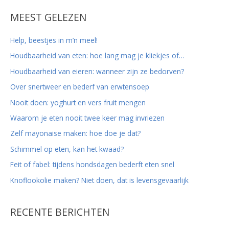
e
k
MEEST GELEZEN
n
Help, beestjes in m’n meel!
a
Houdbaarheid van eten: hoe lang mag je kliekjes of…
a
r
Houdbaarheid van eieren: wanneer zijn ze bedorven?
:
Over snertweer en bederf van erwtensoep
Nooit doen: yoghurt en vers fruit mengen
Waarom je eten nooit twee keer mag invriezen
Zelf mayonaise maken: hoe doe je dat?
Schimmel op eten, kan het kwaad?
Feit of fabel: tijdens hondsdagen bederft eten snel
Knoflookolie maken? Niet doen, dat is levensgevaarlijk
RECENTE BERICHTEN