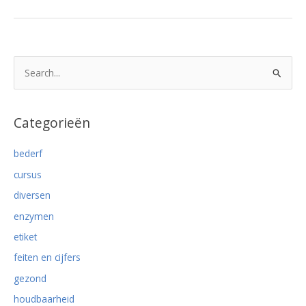
marinade
voor
malser
vlees
Z
o
e
k
Categorieën
n
bederf
a
cursus
a
r
diversen
:
enzymen
etiket
feiten en cijfers
gezond
houdbaarheid