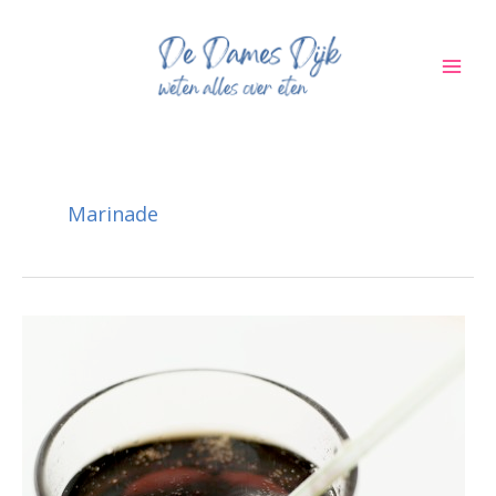
Ga
naar
de
inhoud
Marinade