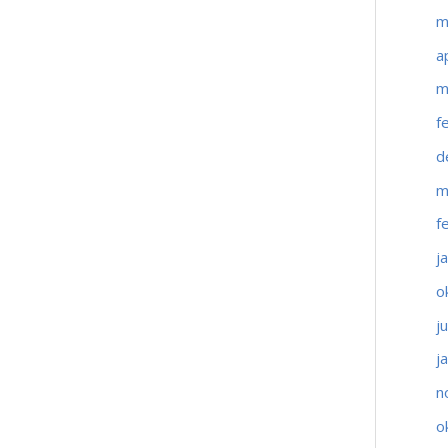
m
a
m
f
d
m
f
j
o
j
j
n
o