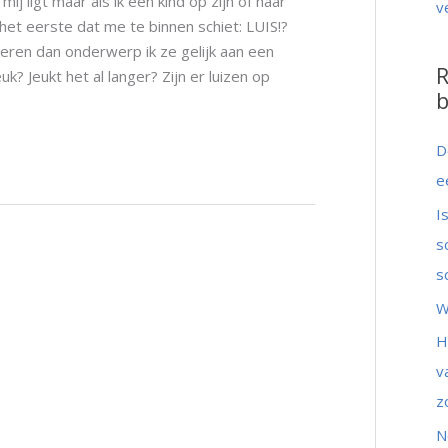
mij ligt maar als ik een kind op zijn of haar
v
 het eerste dat me te binnen schiet: LUIS!?
nderen dan onderwerp ik ze gelijk aan een
R
uk? Jeukt het al langer? Zijn er luizen op
b
D
e
I
s
s
W
H
v
z
N