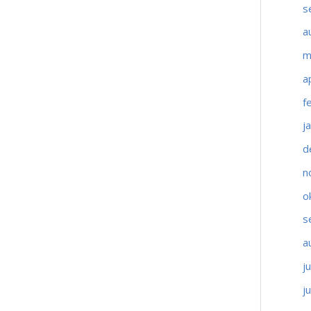
s
a
m
a
f
j
d
n
o
s
a
j
j