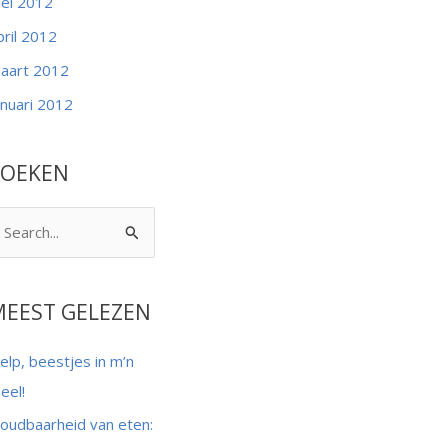
ei 2012
pril 2012
aart 2012
anuari 2012
ZOEKEN
MEEST GELEZEN
elp, beestjes in m’n
eel!
oudbaarheid van eten: