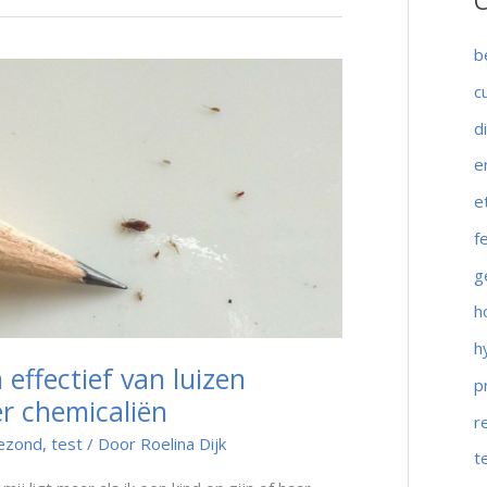
C
k
n
b
a
c
a
d
r
:
e
e
f
g
h
h
 effectief van luizen
p
r chemicaliën
r
ezond
,
test
/ Door
Roelina Dijk
t