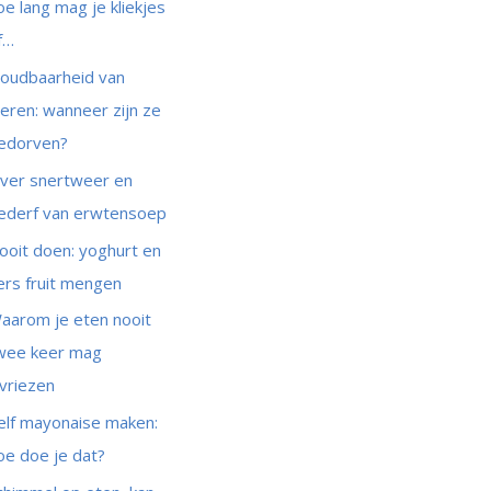
oe lang mag je kliekjes
f…
oudbaarheid van
ieren: wanneer zijn ze
edorven?
ver snertweer en
ederf van erwtensoep
ooit doen: yoghurt en
ers fruit mengen
aarom je eten nooit
wee keer mag
nvriezen
elf mayonaise maken:
oe doe je dat?