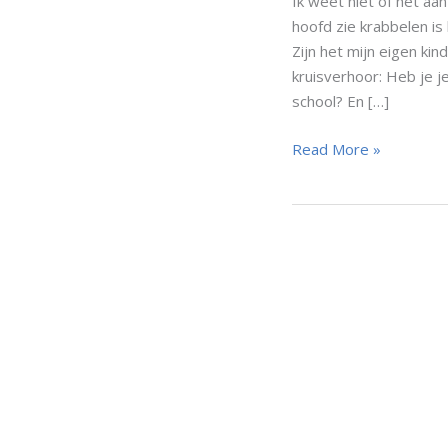
Ik weet niet of het aan 
hoofd zie krabbelen is
Zijn het mijn eigen ki
kruisverhoor: Heb je je
school? En […]
Hoe
Read More »
je
snel
en
effectief
van
luizen
afkomt
zonder
chemicaliën