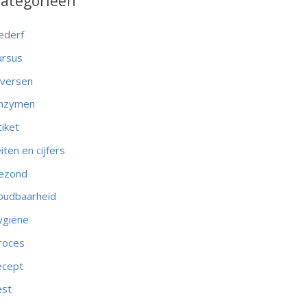
ategorieën
ederf
ursus
iversen
nzymen
tiket
eiten en cijfers
ezond
oudbaarheid
ygiëne
roces
ecept
est