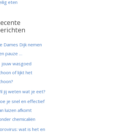
eilig eten
ecente
erichten
e Dames Dijk nemen
en pauze …
s jouw wasgoed
choon of lijkt het
choon?
il jij weten wat je eet?
oe je snel en effectief
an luizen afkomt
onder chemicaliën
orovirus: wat is het en