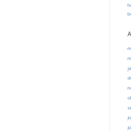
h
b
A
m
m
j
d
n
o
s
j
j