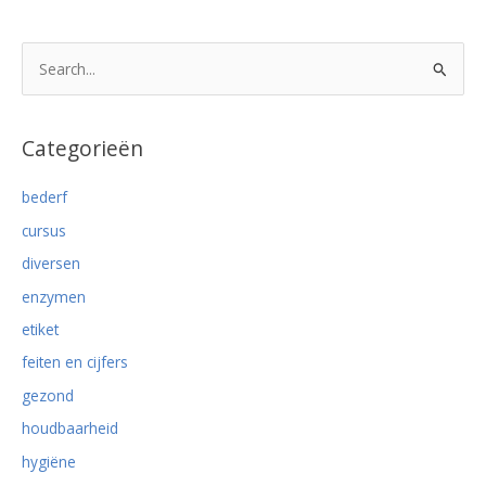
bleekselderij
of
knolselderij?
Z
o
e
k
Categorieën
n
bederf
a
cursus
a
r
diversen
:
enzymen
etiket
feiten en cijfers
gezond
houdbaarheid
hygiëne