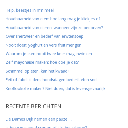
n
Help, beestjes in m’n meel!
a
Houdbaarheid van eten: hoe lang mag je kliekjes of…
a
r
Houdbaarheid van eieren: wanneer zijn ze bedorven?
:
Over snertweer en bederf van erwtensoep
Nooit doen: yoghurt en vers fruit mengen
Waarom je eten nooit twee keer mag invriezen
Zelf mayonaise maken: hoe doe je dat?
Schimmel op eten, kan het kwaad?
Feit of fabel: tijdens hondsdagen bederft eten snel
Knoflookolie maken? Niet doen, dat is levensgevaarlijk
RECENTE BERICHTEN
De Dames Dijk nemen een pauze …
Is jouw wasgoed schoon of lijkt het schoon?