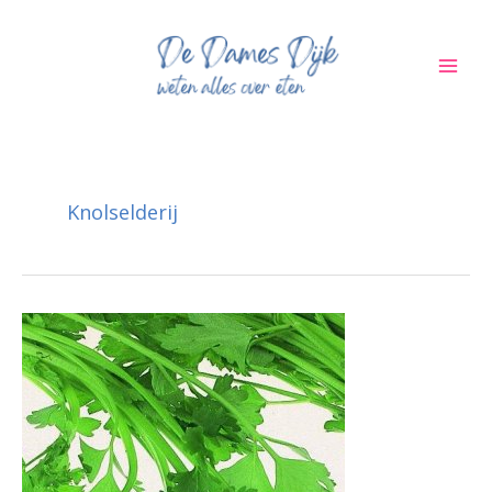
Ga
naar
de
inhoud
Knolselderij