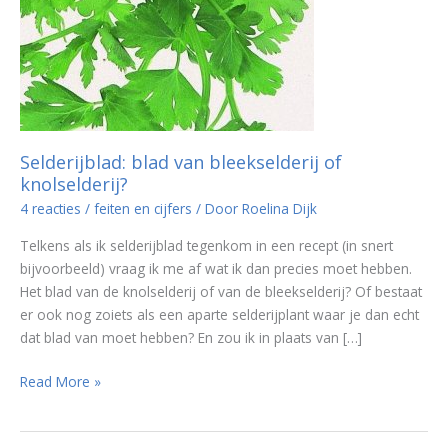
Selderijblad: blad van bleekselderij of
knolselderij?
4 reacties
/
feiten en cijfers
/ Door
Roelina Dijk
Telkens als ik selderijblad tegenkom in een recept (in snert
bijvoorbeeld) vraag ik me af wat ik dan precies moet hebben.
Het blad van de knolselderij of van de bleekselderij? Of bestaat
er ook nog zoiets als een aparte selderijplant waar je dan echt
dat blad van moet hebben? En zou ik in plaats van […]
Selderijblad:
Read More »
blad
van