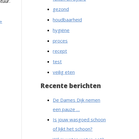
tuur.
gezond
houdbaarheid
»
hygiëne
proces
recept
test
veilig eten
Recente berichten
De Dames Dijk nemen
een pauze …
Is jouw wasgoed schoon
of lijkt het schoon?