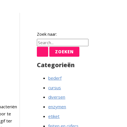
Zoek naar:
Categorieën
bederf
cursus
diversen
acteriën
enzymen
oor te
etiket
gif ter
feiten en cijfers