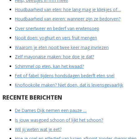
Help, beestjes in m’n meel!
n
Houdbaarheid van eten: hoe lang mag je kliekjes of…
a
Houdbaarheid van eieren: wanneer zijn ze bedorven?
a
Over snertweer en bederf van erwtensoep
r
Nooit doen: yoghurt en vers fruit mengen
:
Waarom je eten nooit twee keer mag invriezen
Zelf mayonaise maken: hoe doe je dat?
Schimmel op eten, kan het kwaad?
Feit of fabel: tijdens hondsdagen bederft eten snel
Knoflookolie maken? Niet doen, dat is levensgevaarlijk
RECENTE BERICHTEN
De Dames Dijk nemen een pauze …
Is jouw wasgoed schoon of lijkt het schoon?
Wil jij weten wat je eet?
Hoe je snel en effectief van luizen afkomt zonder chemicaliën