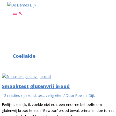
Ga
naar
de
inhoud
Coeliakie
Smaaktest glutenvrij brood
12 reacties
/
gezond
,
test
,
veilig eten
/ Door
Roelina Dijk
Eerlijk is eerlijk, ik voelde niet echt een enorme behoefte om
glutenvrij brood te eten. ‘Gewoon’ brood bevalt prima en doe ik niet