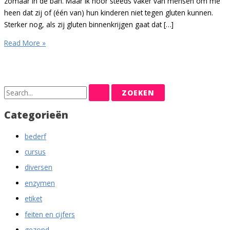
zomaar in de ban. Maar ik hoor steeds vaker van mensen om me
heen dat zij of (één van) hun kinderen niet tegen gluten kunnen.
Sterker nog, als zij gluten binnenkrijgen gaat dat […]
Smaaktest
Read More »
glutenvrij
brood
Z
o
Categorieën
e
k
bederf
n
cursus
a
diversen
a
enzymen
r
etiket
:
feiten en cijfers
gezond