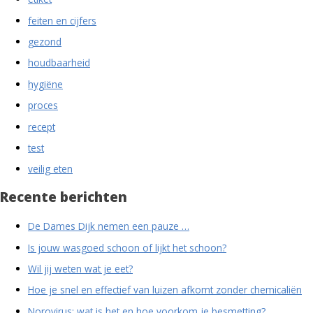
feiten en cijfers
gezond
houdbaarheid
hygiëne
proces
recept
test
veilig eten
Recente berichten
De Dames Dijk nemen een pauze …
Is jouw wasgoed schoon of lijkt het schoon?
Wil jij weten wat je eet?
Hoe je snel en effectief van luizen afkomt zonder chemicaliën
Norovirus: wat is het en hoe voorkom je besmetting?