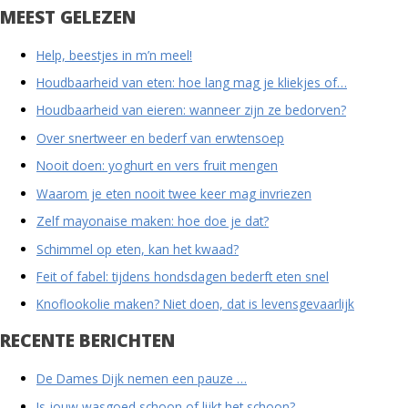
MEEST GELEZEN
Help, beestjes in m’n meel!
Houdbaarheid van eten: hoe lang mag je kliekjes of…
Houdbaarheid van eieren: wanneer zijn ze bedorven?
Over snertweer en bederf van erwtensoep
Nooit doen: yoghurt en vers fruit mengen
Waarom je eten nooit twee keer mag invriezen
Zelf mayonaise maken: hoe doe je dat?
Schimmel op eten, kan het kwaad?
Feit of fabel: tijdens hondsdagen bederft eten snel
Knoflookolie maken? Niet doen, dat is levensgevaarlijk
RECENTE BERICHTEN
De Dames Dijk nemen een pauze …
Is jouw wasgoed schoon of lijkt het schoon?