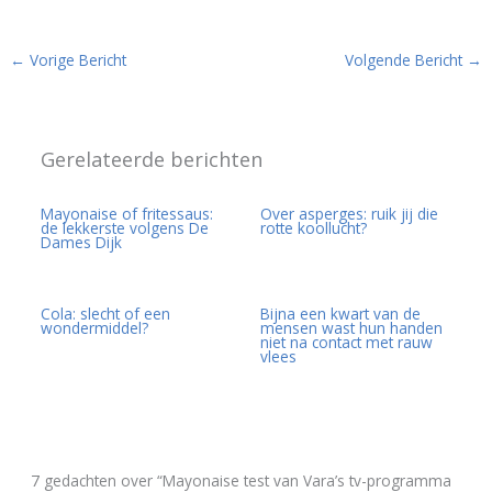
←
Vorige Bericht
Volgende Bericht
→
Gerelateerde berichten
Mayonaise of fritessaus:
Over asperges: ruik jij die
de lekkerste volgens De
rotte koollucht?
Dames Dijk
Cola: slecht of een
Bijna een kwart van de
wondermiddel?
mensen wast hun handen
niet na contact met rauw
vlees
7 gedachten over “Mayonaise test van Vara’s tv-programma