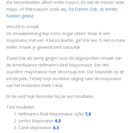
We beoordeelden alleen echte mayo’s. En niet de minder vette
mayo- of fritessausen zoals
wij, De Dames Dijk, ze eerder
hadden getest
.
Verschil in smaak
De smaakbeleving liep soms nogal uiteen. Waar ik een
mayonaise met een 4 beoordeelde, gaf Erik een 9. Het is maar
welke smaak je gewend bent natuurlijk.
Zowel Erik als Janny gingen voor de uitgesproken smaak van
de Amerikaanse Hellmann’s Real Mayonnaise. Een iets
zuurdere mayonaisse met citroensap erin. Die belandde op de
eerste plek. Terwijl mijn voorkeur uitging naar de mayonaise
van het Hollandse merk Calvé.
En de rest? Kijk hieronder bij de test resultaten.
Test resultaten
Hellmann’s Real Mayonnaise: cijfer
7,8
Jumbo Mayonaise:
6,5
Calvé Mayonaise:
6,3