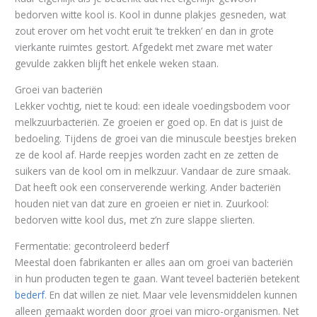
bedorven witte kool is. Kool in dunne plakjes gesneden, wat
zout erover om het vocht eruit ’te trekken’ en dan in grote
vierkante ruimtes gestort. Afgedekt met zware met water
gevulde zakken blijft het enkele weken staan.
Groei van bacteriën
Lekker vochtig, niet te koud: een ideale voedingsbodem voor
melkzuurbacteriën. Ze groeien er goed op. En dat is juist de
bedoeling. Tijdens de groei van die minuscule beestjes breken
ze de kool af. Harde reepjes worden zacht en ze zetten de
suikers van de kool om in melkzuur. Vandaar de zure smaak.
Dat heeft ook een conserverende werking. Ander bacteriën
houden niet van dat zure en groeien er niet in. Zuurkool:
bedorven witte kool dus, met z’n zure slappe slierten.
Fermentatie: gecontroleerd bederf
Meestal doen fabrikanten er alles aan om groei van bacteriën
in hun producten tegen te gaan. Want teveel bacteriën betekent
bederf
. En dat willen ze niet. Maar vele levensmiddelen kunnen
alleen gemaakt worden door groei van micro-organismen. Net