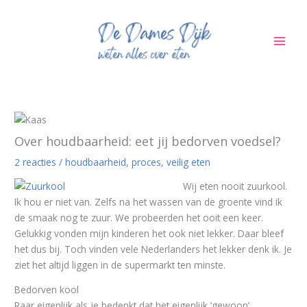
Ga
naar
de
inhoud
Over houdbaarheid: eet jij bedorven voedsel?
2 reacties
/
houdbaarheid
,
proces
,
veilig eten
Wij eten nooit zuurkool.
Ik hou er niet van. Zelfs na het wassen van de groente vind ik
de smaak nog te zuur. We probeerden het ooit een keer.
Gelukkig vonden mijn kinderen het ook niet lekker. Daar bleef
het dus bij. Toch vinden vele Nederlanders het lekker denk ik. Je
ziet het altijd liggen in de supermarkt ten minste.
Bedorven kool
Raar eigenlijk als je bedenkt dat het eigenlijk ‘gewoon’