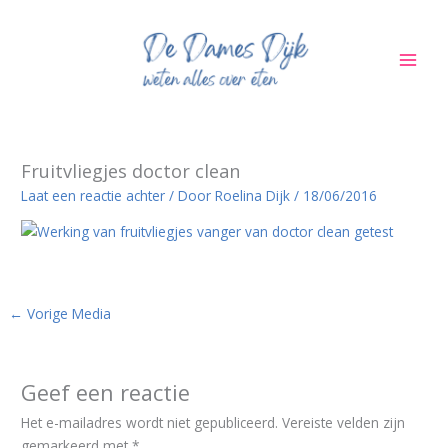
Ga
naar
de
inhoud
Fruitvliegjes doctor clean
Laat een reactie achter
/ Door
Roelina Dijk
/
18/06/2016
←
Vorige Media
Geef een reactie
Het e-mailadres wordt niet gepubliceerd.
Vereiste velden zijn
gemarkeerd met
*